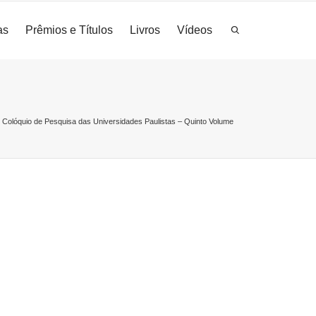
as
Prêmios e Títulos
Livros
Vídeos
>
Colóquio de Pesquisa das Universidades Paulistas – Quinto Volume