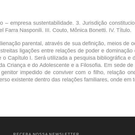
ito – empresa sustentabilidade. 3. Jurisdição constitucio
Farra Nasponili. III. Couto, Mônica Bonetti. IV. Título.
lienação parental, através de sua definição, meios de 
streitas ligações entre relações de poder e dominação
o Capítulo I. Será utilizada a pesquisa bibliográfica e d
to da Criança e do Adolescente e a Filosofia. Em sede d
o genitor impedido de conviver com o filho, relação
rso existente dentro das relações familiares, onde em t
RECEBA NOSSA NEWSLETTER