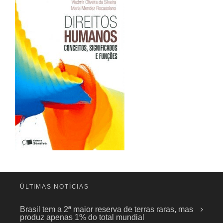
ÚLTIMAS NOTÍCIAS
Brasil tem a 2ª maior reserva de terras raras, mas
produz apenas 1% do total mundial