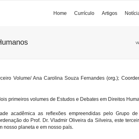
Home
Currículo
Artigos
Notíci
 Humanos
Vl
eiro Volume/ Ana Carolina Souza Fernandes (org.); Coordena
dois primeiros volumes de Estudos e Debates em Direitos Hum
ade acadêmica as reflexões empreendidas pelo Grupo de 
denação do Prof. Dr. Vladmir Oliveira da Silveira, este terce
em nosso planeta e em nosso país.