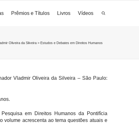
as
Prêmios e Títulos
Livros
Vídeos
admir Oliveira da Silveira
>
Estudos e Debates em Direitos Humanos
dor Vladmir Oliveira da Silveira – São Paulo:
anos.
Pesquisa em Direitos Humanos da Pontifícia
iro volume acrescenta ao tema questões atuais e