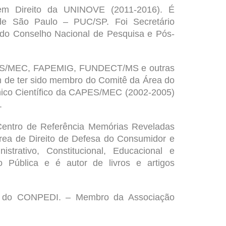
em Direito da
UNINOVE
(2011-2016). É
 de São Paulo
– PUC/SP. Foi Secretário
 do
Conselho Nacional de Pesquisa e Pós-
APES/MEC, FAPEMIG, FUNDECT/MS e outras
ém de ter sido membro do Comitê da Área do
ico Científico da CAPES/MEC (2002-2005)
.
entro de Referência Memórias Reveladas
área de Direito de Defesa do Consumidor e
strativo, Constitucional, Educacional e
o Pública e é autor de livros e artigos
al do
CONPEDI.
– Membro da Associação