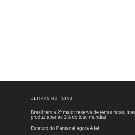
ÚLTIMAS NOTÍCIAS
Brasil tem a 2ª maior reserva de terras raras, ma
produz apenas 1% do total mundial
Estatuto do Pantanal agora é lei