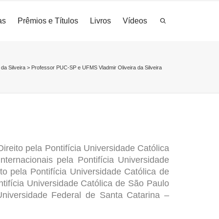
as
Prêmios e Títulos
Livros
Vídeos
 da Silveira
>
Professor PUC-SP e UFMS Vladmir Oliveira da Silveira
ireito pela Pontifícia Universidade Católica
nternacionais pela
Pontifícia Universidade
ito pela
Pontifícia Universidade Católica de
tifícia Universidade Católica de São Paulo
Universidade Federal de Santa Catarina –