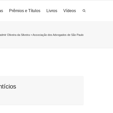
as
Prêmios e Títulos
Livros
Vídeos
admir Oliveira da Silveira
>
Associação dos Advogados de São Paulo
ntícios