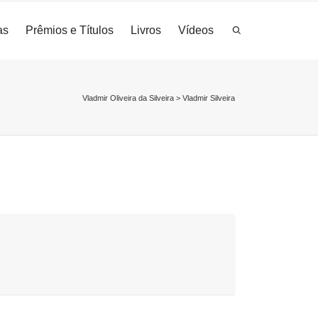
as
Prêmios e Títulos
Livros
Vídeos
Vladmir Oliveira da Silveira
>
Vladmir Silveira