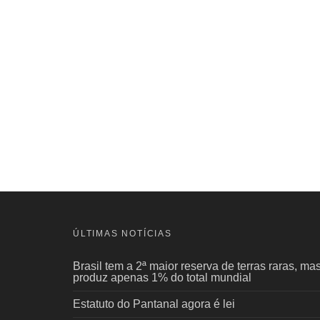
ÚLTIMAS NOTÍCIAS
Brasil tem a 2ª maior reserva de terras raras, ma
produz apenas 1% do total mundial
Estatuto do Pantanal agora é lei