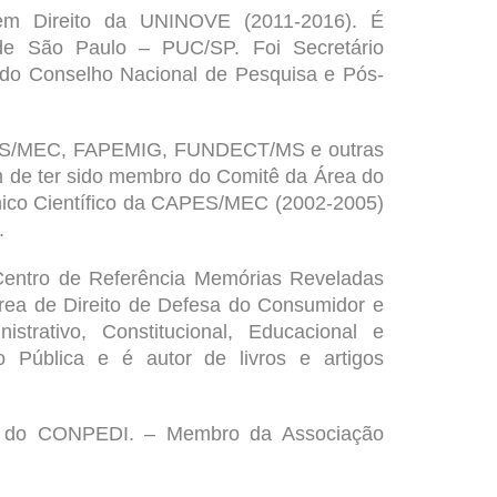
em Direito da
UNINOVE
(2011-2016). É
 de São Paulo
– PUC/SP. Foi Secretário
 do
Conselho Nacional de Pesquisa e Pós-
APES/MEC, FAPEMIG, FUNDECT/MS e outras
ém de ter sido membro do Comitê da Área do
ico Científico da CAPES/MEC (2002-2005)
.
entro de Referência Memórias Reveladas
área de Direito de Defesa do Consumidor e
strativo, Constitucional, Educacional e
o Pública e é autor de livros e artigos
al do
CONPEDI.
– Membro da Associação