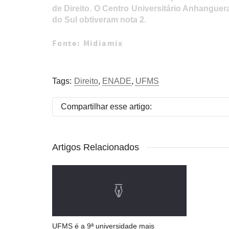
de Direito. O Centro Universitário Anhangue
do Sul obtiveram nota 2.
Fonte:
Midiamix
Tags:
Direito
,
ENADE
,
UFMS
Compartilhar esse artigo:
Artigos Relacionados
UFMS é a 9ª universidade mais