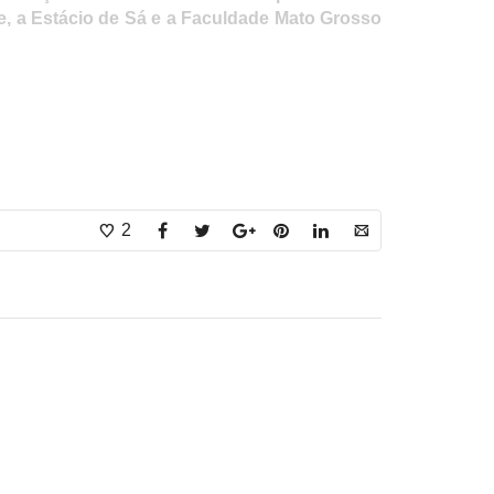
e, a Estácio de Sá e a Faculdade Mato Grosso
2