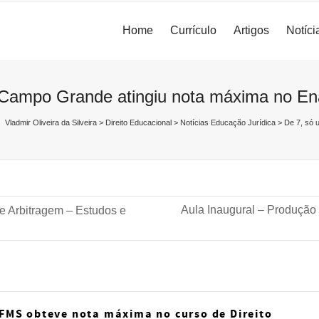
Home
Currículo
Artigos
Notíci
e Campo Grande atingiu nota máxima no E
Vladmir Oliveira da Silveira
>
Direito Educacional
>
Notícias Educação Jurídica
>
De 7, só 
Aula Inaugural – Produção
 e Arbitragem – Estudos e
 UFMS obteve nota máxima no curso de Direito