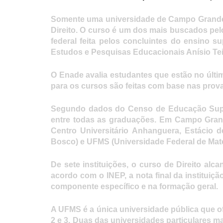
Somente uma universidade de Campo Grande
Direito. O curso é um dos mais buscados pelo
federal feita pelos concluintes do ensino su
Estudos e Pesquisas Educacionais Anísio Teix
O Enade avalia estudantes que estão no últi
para os cursos são feitas com base nas prova
Segundo dados do Censo de Educação Superi
entre todas as graduações. Em Campo Grande
Centro Universitário Anhanguera, Estácio
Bosco) e UFMS (Universidade Federal de Mat
De sete instituições, o curso de Direito al
acordo com o INEP, a nota final da institui
componente específico e na formação geral.
A UFMS é a única universidade pública que ofe
2 e 3. Duas das universidades particulares 