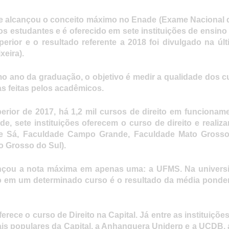
 alcançou o conceito máximo no Enade (Exame Nacional 
s estudantes e é oferecido em sete instituições de ensino
perior e o resultado referente a 2018 foi divulgado na ú
eira).
mo ano da graduação, o objetivo é medir a qualidade dos c
s feitas pelos acadêmicos.
or de 2017, há 1,2 mil cursos de direito em funcionamen
, sete instituições oferecem o curso de direito e reali
 de Sá, Faculdade Campo Grande, Faculdade Mato Gross
o Grosso do Sul).
cançou a nota máxima em apenas uma: a UFMS. Na universi
ção em um determinado curso é o resultado da média pond
rece o curso de Direito na Capital. Já entre as instituições
mais populares da Capital, a Anhanguera Uniderp e a UCDB,