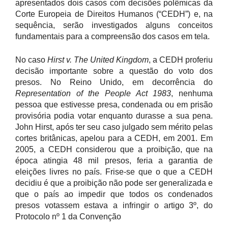
apresentados dois casos com decisões polêmicas da
Corte Europeia de Direitos Humanos (“CEDH”) e, na
sequência, serão investigados alguns conceitos
fundamentais para a compreensão dos casos em tela.
No caso
Hirst v. The United Kingdom
, a CEDH proferiu
decisão importante sobre a questão do voto dos
presos. No Reino Unido, em decorrência do
R
epresentation of the People Act 1983
, nenhuma
pessoa que estivesse presa, condenada ou em prisão
provisória podia votar enquanto durasse a sua pena.
John Hirst, após ter seu caso julgado sem mérito pelas
cortes britânicas, apelou para a CEDH, em 2001. Em
2005, a CEDH considerou que a proibição, que na
época atingia 48 mil presos, feria a garantia de
eleições livres no país. Frise-se que o que a CEDH
decidiu é que a proibição não pode ser generalizada e
que o país ao impedir que todos os condenados
presos votassem estava a infringir o artigo 3º, do
Protocolo nº 1 da Convenção