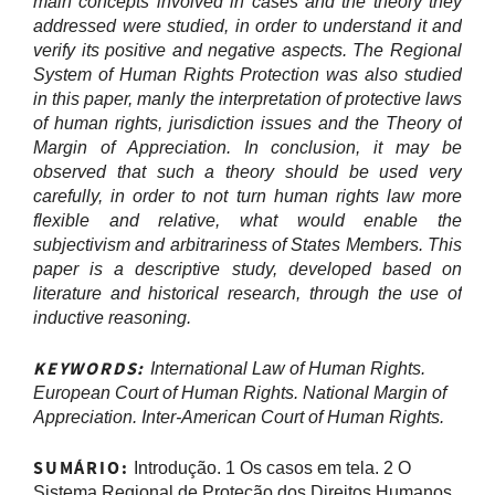
main concepts involved in cases and the theory they
addressed were studied, in order to understand it and
verify its positive and negative aspects. The Regional
System of Human Rights Protection was also studied
in this paper, manly the interpretation of protective laws
of human rights, jurisdiction issues and the Theory of
Margin of Appreciation. In conclusion, it may be
observed that such a theory should be used very
carefully, in order to not turn human rights law more
flexible and relative, what would enable the
subjectivism and arbitrariness of States Members. This
paper is a descriptive study, developed based on
literature and historical research, through the use of
inductive reasoning.
KEYWORDS:
International Law of Human Rights.
European Court of Human Rights. National Margin of
Appreciation. Inter-American Court of Human Rights.
SUMÁR
IO:
Introdução. 1 Os casos em tela. 2 O
Sistema Regional de Proteção dos Direitos Humanos.